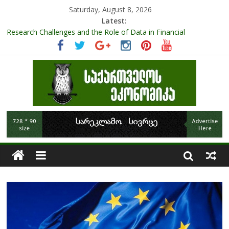
Saturday, August 8, 2026
Latest:
Research Challenges and the Role of Data in Financial
Management
The pandemic diaries: the significance of liquid companies and
how the government can avoid cash crunch
RAPID ASSESSMENT OF SHEEP SECTOR IN GEORGIA
Role Of Protected Areas In Sustainable Tourism Development
Of Georgia
Transnational companies in the XXI centuries global market