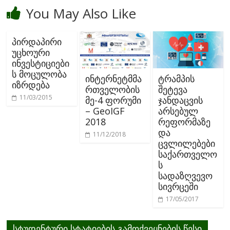
You May Also Like
პირდაპირი
უცხოური
ინვესტიციები
ს მოცულობა
ინტერნეტმმა
ტრამპის
იზრდება
რთველობის
შეტევა
11/03/2015
მე-4 ფორუმი
ჯანდაცვის
– GeoIGF
არსებულ
2018
რეფორმაზე
და
11/12/2018
ცვლილებები
საქართველო
ს
სადაზღვევო
სივრცეში
17/05/2017
სტუდენტური სტატიების გამოქვეყნების წესი