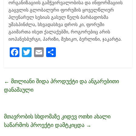
ორგანიზაციის გამჭვირვალობისა და ინფორმაციის
გაცვლის გლობალური ფორუმის ყოველწლიურ
პლენარულ სესიას გასულ წელს ბარბადოსმა
უმასპინძლა, სხვადასხვა დროს კი, ფორუმი
გაიმართა ისეთ ქალაქებში, როგორებიც არის
იოჰანესბურგი, პარიზი, მეხიკო, ბერლინი, ჯაკარტა.
F
T
E
S
ac
w
m
h
e
itt
ai
ar
b
er
l
e
←
მთლიანი შიდა პროდუქტი და ანგარებითი
o
დანაშაული
o
k
მთავრობის სხდომაზე კიდევ ოთხი ახალი
საწარმოს პროექტი დამტკიცდა
→