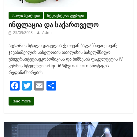
ახალი სტატიები
სტუდენტური გვერდი
ინფლაცია და საქართველო
25/09/2023
Admin
ავტორის სტილი დაცულია ქეთევან ბალანჩივაძე ივანე
ჯავახიშვილის სახელობის თბილისის სახელმწიფო
უნივერსიტეტისეკონომიკისა და ბიზნესის ფაკულტეტის IV
კურსის სტუდენტი ketiqeti65@gmail.com ანოტაცია
რეფინანსირების
F
T
E
S
ac
w
m
h
Read more
e
itt
ai
ar
b
er
l
e
o
o