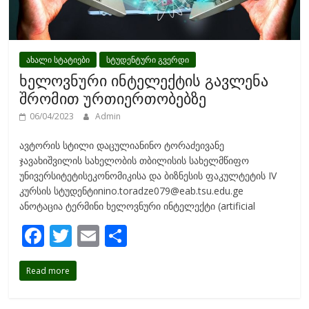
ახალი სტატიები
სტუდენტური გვერდი
ხელოვნური ინტელექტის გავლენა
შრომით ურთიერთობებზე
06/04/2023
Admin
ავტორის სტილი დაცულიანინო ტორაძეივანე
ჯავახიშვილის სახელობის თბილისის სახელმწიფო
უნივერსიტეტისეკონომიკისა და ბიზნესის ფაკულტეტის IV
კურსის სტუდენტიnino.toradze079@eab.tsu.edu.ge
ანოტაცია ტერმინი ხელოვნური ინტელექტი (artificial
F
T
E
S
ac
w
m
h
Read more
e
itt
ai
ar
b
er
l
e