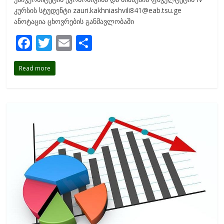
კურსის სტუდენტი zauri.kakhniashvili841@eab.tsu.ge
ანოტაცია ცხოვრების განმავლობაში
F
T
E
S
ac
w
m
h
Read more
e
itt
ai
ar
b
er
l
e
o
o
k