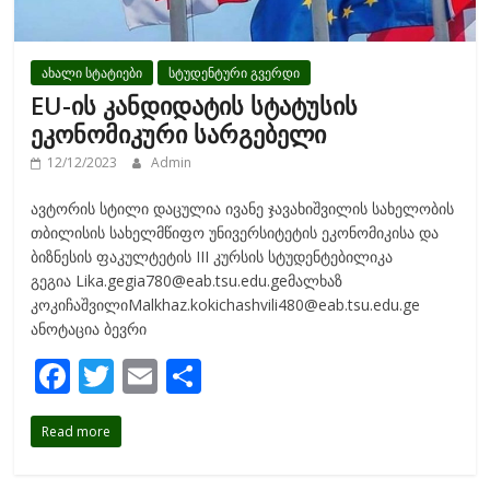
ახალი სტატიები
სტუდენტური გვერდი
EU-ის კანდიდატის სტატუსის
ეკონომიკური სარგებელი
12/12/2023
Admin
ავტორის სტილი დაცულია ივანე ჯავახიშვილის სახელობის
თბილისის სახელმწიფო უნივერსიტეტის ეკონომიკისა და
ბიზნესის ფაკულტეტის III კურსის სტუდენტებილიკა
გეგია Lika.gegia780@eab.tsu.edu.geმალხაზ
კოკიჩაშვილიMalkhaz.kokichashvili480@eab.tsu.edu.ge
ანოტაცია ბევრი
F
T
E
S
ac
w
m
h
Read more
e
itt
ai
ar
b
er
l
e