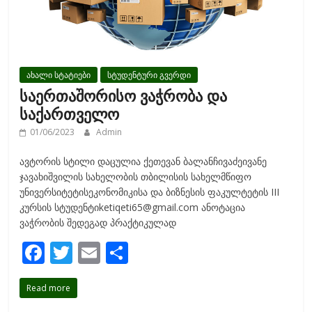
ახალი სტატიები
სტუდენტური გვერდი
საერთაშორისო ვაჭრობა და
საქართველო
01/06/2023
Admin
ავტორის სტილი დაცულია ქეთევან ბალანჩივაძეივანე
ჯავახიშვილის სახელობის თბილისის სახელმწიფო
უნივერსიტეტისეკონომიკისა და ბიზნესის ფაკულტეტის III
კურსის სტუდენტიketiqeti65@gmail.com ანოტაცია
ვაჭრობის შედეგად პრაქტიკულად
F
T
E
S
ac
w
m
h
Read more
e
itt
ai
ar