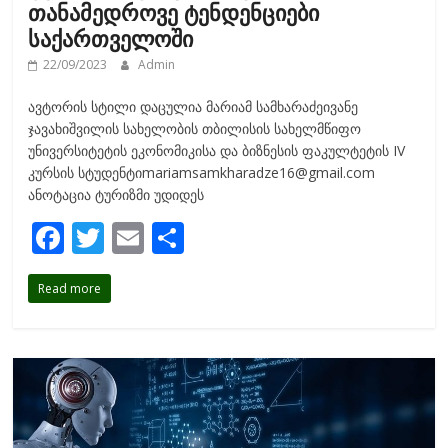
თანამედროვე ტენდენციები
საქართველოში
22/09/2023
Admin
ავტორის სტილი დაცულია მარიამ სამხარაძეივანე
ჯავახიშვილის სახელობის თბილისის სახელმწიფო
უნივერსიტეტის ეკონომიკისა და ბიზნესის ფაკულტეტის IV
კურსის სტუდენტიmariamsamkharadze16@gmail.com
ანოტაცია ტურიზმი უდიდეს
F
T
E
S
ac
w
m
h
Read more
e
itt
ai
ar
b
er
l
e
o
o
k