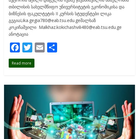
თბილისის სახელმწიფო უნივერსიტეტის ეკონომიკისა და
ბიზნესის ფაკულტეტის II კურსის სტუდენტები ლიკა
გეგიაLika.gegia780@eab.tsu.edu.geმალხაზ
კოკიჩაშვილი Malkhaz.kokichashvili480@eab.tsu.edu.ge
ანოტაცია
F
T
E
S
ac
w
m
h
Read more
e
itt
ai
ar
b
er
l
e
o
o
k