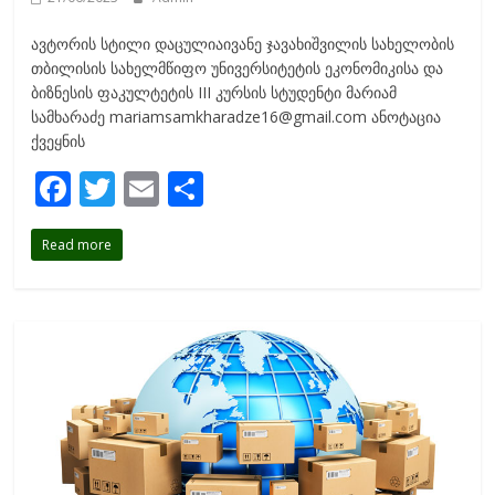
ავტორის სტილი დაცულიაივანე ჯავახიშვილის სახელობის
თბილისის სახელმწიფო უნივერსიტეტის ეკონომიკისა და
ბიზნესის ფაკულტეტის III კურსის სტუდენტი მარიამ
სამხარაძე mariamsamkharadze16@gmail.com ანოტაცია
ქვეყნის
F
T
E
S
ac
w
m
h
Read more
e
itt
ai
ar
b
er
l
e
o
o
k