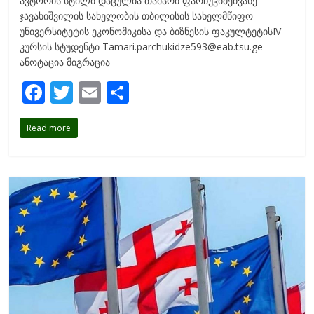
ავტორის სტილი დაცულია თამარი ფარჩუკიძეივანე
ჯავახიშვილის სახელობის თბილისის სახელმწიფო
უნივერსიტეტის ეკონომიკისა და ბიზნესის ფაკულტეტისIV
კურსის სტუდენტი Tamari.parchukidze593@eab.tsu.ge
ანოტაცია მიგრაცია
F
T
E
S
ac
w
m
h
Read more
e
itt
ai
ar
b
er
l
e
o
o
k