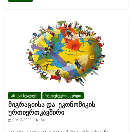
e
itt
ai
ar
b
er
l
e
o
o
k
ახალი სტატიები
სტუდენტური გვერდი
მიგრაციისა და ეკონომიკის
ურთიერთკავშირი
19/12/2023
Admin