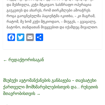
და შესჩივლა, კუჭი მტკივაო. სასწრაფო ოპერაცია
გაუკეთეს და ახარეს, რომ თირკმლები ამოაჭრეს.
როცა გაოგნებულმა პაციენტმა იკითხა, – კი მაგრამ,
რატომ, მე ხომ კუჭი მტკიოდაო, – მიუგეს, – გვაცალე,
ბატონო, თანდათან მივყვებით და იქამდეც მივალთო.
F
T
E
S
ac
w
m
h
e
itt
ai
ar
b
er
l
e
←
რედაქტორისაგან
o
o
k
მსუბუქი ავტომანქანების განბაჟება – თავსატეხი
ქართველი მომხმარებლებისთვის და… რუსეთის
მთავრობისთვის
→