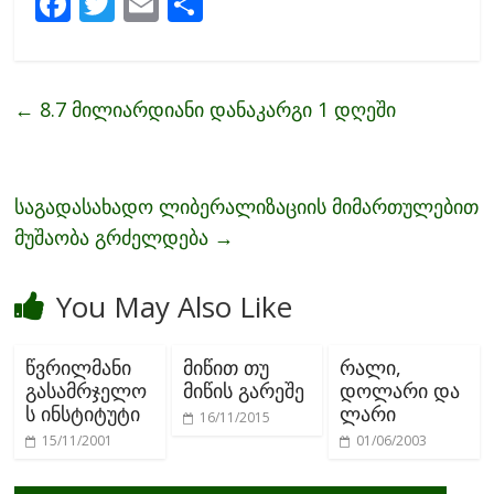
F
T
E
S
ac
w
m
h
e
itt
ai
ar
b
er
l
e
←
8.7 მილიარდიანი დანაკარგი 1 დღეში
o
o
k
საგადასახადო ლიბერალიზაციის მიმართულებით
მუშაობა გრძელდება
→
You May Also Like
წვრილმანი
მიწით თუ
რალი,
გასამრჯელო
მიწის გარეშე
დოლარი და
ს ინსტიტუტი
ლარი
16/11/2015
15/11/2001
01/06/2003