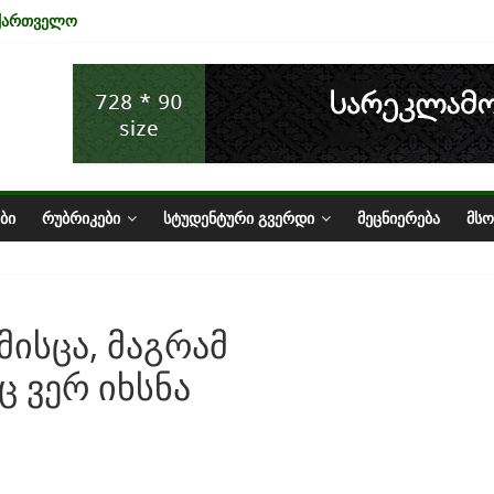
აქართველო
ენა ტურიზმის ინდუსტრიაზე
ეკონომიკის ურთიერთკავშირი
ს სტატუსის ეკონომიკური სარგებელი
ბაზარი საქართველოში
ᲑᲘ
ᲠᲣᲑᲠᲘᲙᲔᲑᲘ
ᲡᲢᲣᲓᲔᲜᲢᲣᲠᲘ ᲒᲕᲔᲠᲓᲘ
ᲛᲔᲪᲜᲘᲔᲠᲔᲑᲐ
ᲛᲡ
 მისცა, მაგრამ
ც ვერ იხსნა