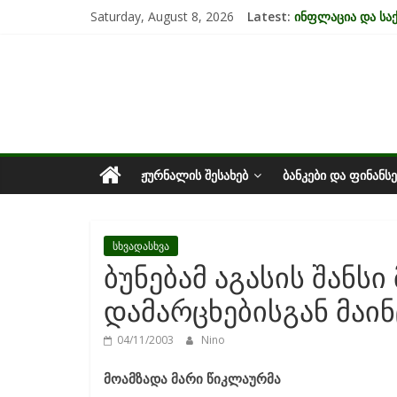
Skip
Saturday, August 8, 2026
Latest:
ინფლაცია და ს
to
კრიზისის ზეგავლ
content
საქართველოს
მიგრაციისა და 
EU-ის კანდიდატი
უძრავი ქონების 
ეკონომიკა
ᲟᲣᲠᲜᲐᲚᲘᲡ ᲨᲔᲡᲐᲮᲔᲑ
ᲑᲐᲜᲙᲔᲑᲘ ᲓᲐ ᲤᲘᲜᲐᲜᲡᲔ
სხვადასხვა
ბუნებამ აგასის შანსი
დამარცხებისგან მაინ
04/11/2003
Nino
მოამზადა მარი წიკლაურმა