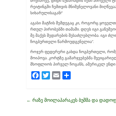
მოვიპოვე, დიდი მუზარადის ჩემი პირველი 
რეიტინგში ჩემთვის მნიშვნელოვანი მიღწევაა.
სიხარულისაგან!”
აგასი მატჩის შემდეგაც კი, როგორც ყოველთვ
რთულ პირობებში თამაში. დღეს იგი განუმე
მე მაქვს შედარების შესაძლებლობა. იგი ძლ
ჩოგბურთელი წარმოუდგენელია”.
როჯერ ფედერერი გახდა ჩოგბურთელი, რომე
მოიპოვა. კორტზე გამარჯვებებმა შვეიცარიე
მსოფლიოს პირველ ჩოგანს, ამერიკელ ენდი 
F
T
E
S
ac
w
m
h
e
itt
ai
ar
b
er
l
e
←
რაზე მოილაპარაკეს ბუშმა და დადო
o