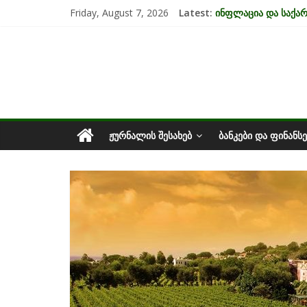
Skip
Friday, August 7, 2026
Latest:
ინფლაცია და საქ
to
კრიზისის ზეგავლენ
content
საქართველოს
მიგრაციისა და ეკო
EU-ის კანდიდატის 
უძრავი ქონების ბა
ეკონომიკა
ᲟᲣᲠᲜᲐᲚᲘᲡ ᲨᲔᲡᲐᲮᲔᲑ
ᲑᲐᲜᲙᲔᲑᲘ ᲓᲐ ᲤᲘᲜᲐᲜᲡᲔ