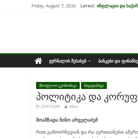
Skip
Friday, August 7, 2026
Latest:
ინფლაცია და საქ
to
კრიზისის ზეგავლენ
content
საქართველოს
მიგრაციისა და ეკო
EU-ის კანდიდატის 
უძრავი ქონების ბა
ეკონომიკა
ᲟᲣᲠᲜᲐᲚᲘᲡ ᲨᲔᲡᲐᲮᲔᲑ
ᲑᲐᲜᲙᲔᲑᲘ ᲓᲐ ᲤᲘᲜᲐᲜᲡᲔ
მსოფლიო ეკონომიკა
სხვადასხვა
პოლიტიკა და კორუფ
22/07/2007
Nino
მოამზადა ნინო არველაძემ
რით გამოირჩევიან და რა აერთიანებთ ამერ