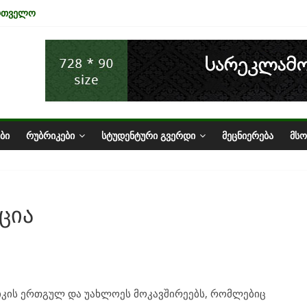
ართველო
ა ტურიზმის ინდუსტრიაზე
ნომიკის ურთიერთკავშირი
სტატუსის ეკონომიკური სარგებელი
ზარი საქართველოში
ᲑᲘ
ᲠᲣᲑᲠᲘᲙᲔᲑᲘ
ᲡᲢᲣᲓᲔᲜᲢᲣᲠᲘ ᲒᲕᲔᲠᲓᲘ
ᲛᲔᲪᲜᲘᲔᲠᲔᲑᲐ
ᲛᲡ
ცია
იკის ერთგულ და უახლოეს მოკავშირეებს, რომლებიც