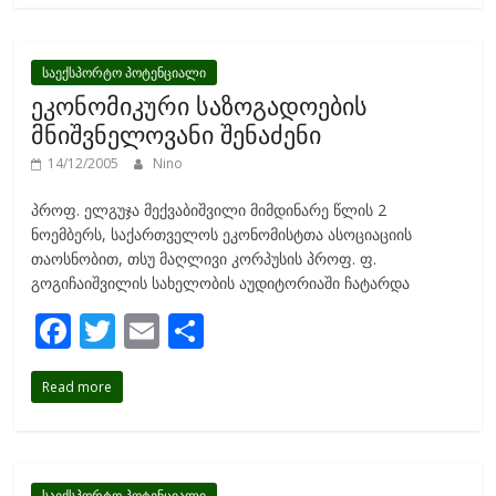
b
er
l
e
o
o
საექსპორტო პოტენციალი
ეკონომიკური საზოგადოების
k
მნიშვნელოვანი შენაძენი
14/12/2005
Nino
პროფ. ელგუჯა მექვაბიშვილი მიმდინარე წლის 2
ნოემბერს, საქართველოს ეკონომისტთა ასოციაციის
თაოსნობით, თსუ მაღლივი კორპუსის პროფ. ფ.
გოგიჩაიშვილის სახელობის აუდიტორიაში ჩატარდა
F
T
E
S
ac
w
m
h
Read more
e
itt
ai
ar
b
er
l
e
o
საექსპორტო პოტენციალი