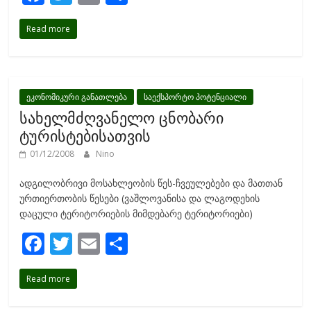
ac
w
m
h
Read more
e
itt
ai
ar
b
er
l
e
o
o
ეკონომიკური განათლება
საექსპორტო პოტენციალი
სახელმძღვანელო ცნობარი
k
ტურისტებისათვის
01/12/2008
Nino
ადგილობრივი მოსახლეობის წეს-ჩვეულებები და მათთან
ურთიერთობის წესები (ვაშლოვანისა და ლაგოდეხის
დაცული ტერიტორიების მიმდებარე ტერიტორიები)
F
T
E
S
ac
w
m
h
Read more
e
itt
ai
ar
b
er
l
e