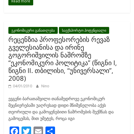
Read more
e
itt
ai
ar
b
er
l
e
o
o
ეკონომიკური განათლება
საექსპორტო პოტენციალი
რეცენზია პროფესორების რევაზ
k
გველესიანისა და ირინე
გოგორიშვილის ნაშრომზე
“ეკონომიკური პოლიტიკა” (წიგნი I,
წიგნი II. თბილისი, “უნივერსალი”,
2008)
04/01/2010
Nino
ევგენი ბარათაშვილი თანამედროვე ეკონომიკურ
მეცნიერებაში უაღრესად დიდი მნიშვნელობა აქვს
თეორიული და გამოყენებითი ნაშრომების შექმნას და
გამოცემას, მით უმეტეს, როცა იგი
F
T
E
S