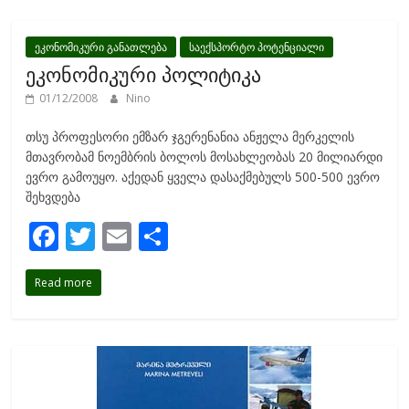
o
o
ეკონომიკური განათლება
საექსპორტო პოტენციალი
ეკონომიკური პოლიტიკა
k
01/12/2008
Nino
თსუ პროფესორი ემზარ ჯგერენანია ანჟელა მერკელის
მთავრობამ ნოემბრის ბოლოს მოსახლეობას 20 მილიარდი
ევრო გამოუყო. აქედან ყველა დასაქმებულს 500-500 ევრო
შეხვდება
F
T
E
S
ac
w
m
h
Read more
e
itt
ai
ar
b
er
l
e
o
o