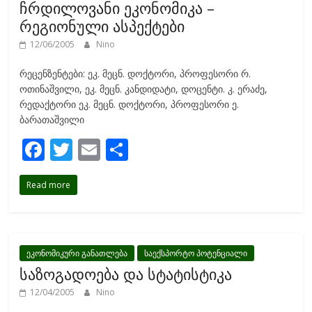
ჩრდილოვანი ეკონომიკა –
k
რეგიონული ასპექტები
12/06/2005
Nino
რეცენზენტები: ეკ. მეცნ. დოქტორი, პროფესორი რ.
ოთინაშვილი, ეკ. მეცნ. კანდიდატი, დოცენტი. კ. ერაძე,
რედაქტორი ეკ. მეცნ. დოქტორი, პროფესორი ე.
ბარათაშვილი
F
T
E
S
ac
w
m
h
Read more
e
itt
ai
ar
b
er
l
e
o
o
ეკონომიკური განათლება
საექსპორტო პოტენციალი
საზოგადოება და სტატისტიკა
k
12/04/2005
Nino