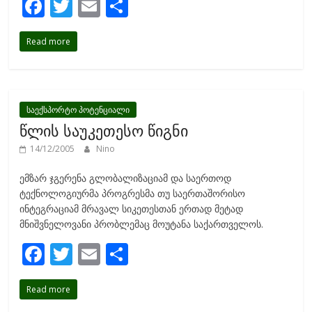
F
T
E
S
ac
w
m
h
Read more
e
itt
ai
ar
b
er
l
e
o
o
საექსპორტო პოტენციალი
წლის საუკეთესო წიგნი
k
14/12/2005
Nino
ემზარ ჯგერენა გლობალიზაციამ და საერთოდ
ტექნოლოგიურმა პროგრესმა თუ საერთაშორისო
ინტეგრაციამ მრავალ სიკეთესთან ერთად მეტად
მნიშვნელოვანი პრობლემაც მოუტანა საქართველოს.
F
T
E
S
ac
w
m
h
Read more
e
itt
ai
ar