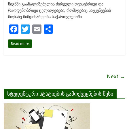
წიგნში გაანალიზებულია ძირეული თვისებრივი და
რაოდენობრივი ცვლილებები, რომლებიც საუკუნეების
მიჯნაზე მიმდინარეობს საქართველოში.
F
T
E
S
ac
w
m
h
Read more
e
itt
ai
ar
b
er
l
e
o
o
Next →
k
სტუდენტური სტატიების გამოქვეყნების წესი