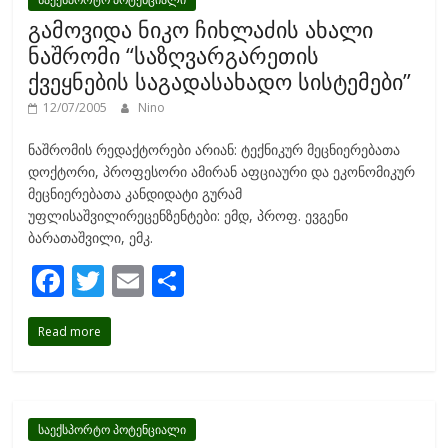
o
გამოვიდა ნიკო ჩიხლაძის ახალი
k
ნაშრომი “საზღვარგარეთის
ქვეყნების საგადასახადო სისტემები”
12/07/2005
Nino
ნაშრომის რედაქტორები არიან: ტექნიკურ მეცნიერებათა
დოქტორი, პროფესორი ამირან აფციაური და ეკონომიკურ
მეცნიერებათა კანდიდატი გურამ
უფლისაშვილირეცენზენტები: ემდ, პროფ. ევგენი
ბარათაშვილი, ემკ.
F
T
E
S
ac
w
m
h
Read more
e
itt
ai
ar
b
er
l
e
o
o
საექსპორტო პოტენციალი