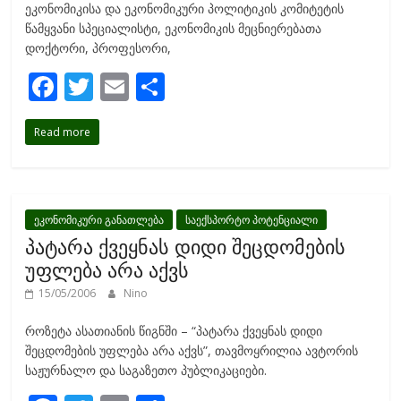
ეკონომიკისა და ეკონომიკური პოლიტიკის კომიტეტის
წამყვანი სპეციალისტი, ეკონომიკის მეცნიერებათა
დოქტორი, პროფესორი,
F
T
E
S
ac
w
m
h
Read more
e
itt
ai
ar
b
er
l
e
o
o
ეკონომიკური განათლება
საექსპორტო პოტენციალი
პატარა ქვეყნას დიდი შეცდომების
k
უფლება არა აქვს
15/05/2006
Nino
როზეტა ასათიანის წიგნში – “პატარა ქვეყნას დიდი
შეცდომების უფლება არა აქვს”, თავმოყრილია ავტორის
საჟურნალო და საგაზეთო პუბლიკაციები.