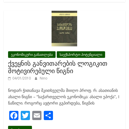
b
er
l
e
o
o
k
ეკონომიკური განათლება
საექსპორტო პოტენციალი
ქვეყნის განვითარების ლოგიკით
მოტივირებული წიგნი
04/01/2010
Nino
ნოდარ ჭითანავა მკითხველმა მიიღო პროფ. რ. ასათიანის
ახალი წიგნი – “საქართველოს ეკონომიკა: ახალი ეპოქა”, I
ნაწილი. როგორც ავტორი გვპირდება, წიგნის
F
T
E
S
ac
w
m
h