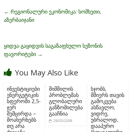
e
itt
ai
ar
b
er
l
e
←
რეგიონალური ეკონომიკა: სომხეთი,
o
აზერბაიჯანი
o
k
ყიდვა-გაყიდვის საგაზაფხულო სეზონის
ფავორიტები
→
You May Also Like
ინვესტიციები
შიმშილის
სჯობს,
ენერგეტიკის
პრობლემას
მშიერს თავის
სფეროში 2,5-
გლობალური
გამოკვება
ჯერ
განზომილება
ასწავლო,
შემცირდა –
გააჩნია
ვიდრე,
მოახერხებს
უბრალოდ,
28/03/2008
თუ არა
დააპურო