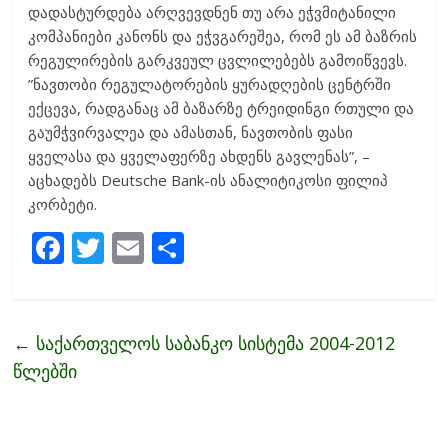
დადასტურდება არღვევდნენ თუ არა ეჭვმიტანილი
კომპანიები კანონს და ეჭვგარეშეა, რომ ეს ამ ბაზრის
რეგულირების გარკვეულ ცვლილებებს გამოიწვევს.
”ნავთობი რეგულატორების ყურადღების ცენტრში
ექცევა, რადგანაც ამ ბაზარზე ტრეიდინგი რთული და
გაუმჭვირვალეა და ამასთან, ნავთობის ფასი
ყველასა და ყველაფერზე ახდენს გავლენას”, –
აცხადებს Deutsche Bank-ის ანალიტიკოსი ფილიპ
კორბეტი.
F
T
E
S
ac
w
m
h
e
itt
ai
ar
b
er
l
e
←
საქართველოს საბანკო სისტემა 2004-2012
o
წლებში
o
k