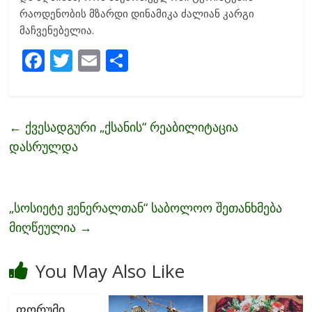
რაოდენობის მზარდი დინამიკა ძალიან კარგი
მაჩვენებელია.
F
T
E
S
ac
w
m
h
e
itt
ai
ar
b
er
l
e
←
ქვესადგური „ქსანის“ რეაბილიტაცია
o
დასრულდა
o
k
„სოსიეტე ჟენერალთან“ საბოლოო შეთანხმება
მიღწეულია
→
You May Also Like
ფორუმი