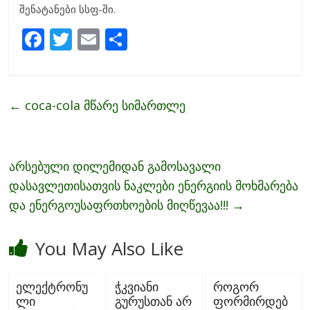
შენატანები სსფ-ში.
F
T
E
S
ac
w
m
h
e
itt
ai
ar
b
er
l
e
←
coca-cola მწარე სიმართლე
o
o
k
არსებული დილემიდან გამოსავალი
დასავლეთისათვის ნაკლები ენერგიის მოხმარება
და ენერგოუსაფრთხოების მიღწევაა!!!
→
You May Also Like
ელექტრონუ
ჭკვიანი
როგორ
ლი
გურუსთან არ
ფორმირდებ