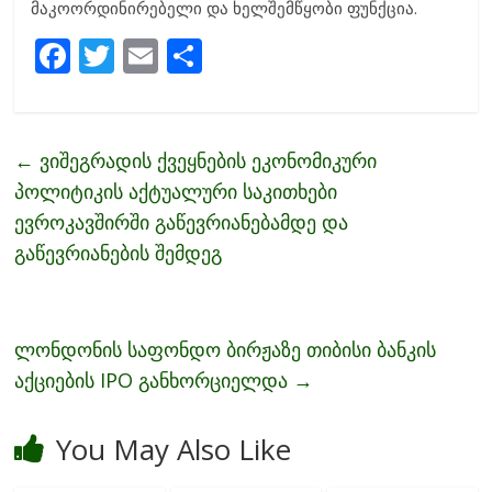
მაკოორდინირებელი და ხელშემწყობი ფუნქცია.
F
T
E
S
ac
w
m
h
e
itt
ai
ar
b
er
l
e
←
ვიშეგრადის ქვეყნების ეკონომიკური
o
პოლიტიკის აქტუალური საკითხები
o
ევროკავშირში გაწევრიანებამდე და
გაწევრიანების შემდეგ
k
ლონდონის საფონდო ბირჟაზე თიბისი ბანკის
აქციების IPO განხორციელდა
→
You May Also Like