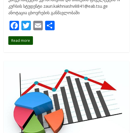
კურსის სტუდენტი zauri.kakhniashvili841@eab.tsu.ge
ანოტაცია ცხოვრების განმავლობაში
F
T
E
S
ac
w
m
h
Read more
e
itt
ai
ar
b
er
l
e
o
o
k