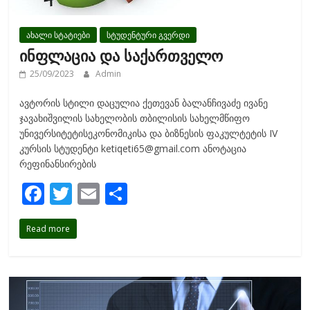
ახალი სტატიები
სტუდენტური გვერდი
ინფლაცია და საქართველო
25/09/2023
Admin
ავტორის სტილი დაცულია ქეთევან ბალანჩივაძე ივანე
ჯავახიშვილის სახელობის თბილისის სახელმწიფო
უნივერსიტეტისეკონომიკისა და ბიზნესის ფაკულტეტის IV
კურსის სტუდენტი ketiqeti65@gmail.com ანოტაცია
რეფინანსირების
F
T
E
S
ac
w
m
h
Read more
e
itt
ai
ar
b
er
l
e
o
o