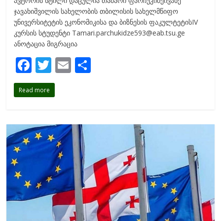
ავტორის სტილი დაცულია თამარი ფარჩუკიძეივანე
ჯავახიშვილის სახელობის თბილისის სახელმწიფო
უნივერსიტეტის ეკონომიკისა და ბიზნესის ფაკულტეტისIV
კურსის სტუდენტი Tamari.parchukidze593@eab.tsu.ge
ანოტაცია მიგრაცია
F
T
E
S
ac
w
m
h
Read more
e
itt
ai
ar
b
er
l
e
o
o
k