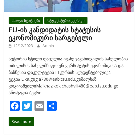
ახალი სტატიები
სტუდენტური გვერდი
EU-ის კანდიდატის სტატუსის
ეკონომიკური სარგებელი
12/12/2023
Admin
ავტორის სტილი დაცულია ივანე ჯავახიშვილის სახელობის
თბილისის სახელმწიფო უნივერსიტეტის ეკონომიკისა და
ბიზნესის ფაკულტეტის III კურსის სტუდენტებილიკა
გეგია Lika.gegia780@eab.tsu.edu.geმალხაზ
კოკიჩაშვილიMalkhaz.kokichashvili480@eab.tsu.edu.ge
ანოტაცია ბევრი
F
T
E
S
ac
w
m
h
Read more
e
itt
ai
ar
b
er
l
e