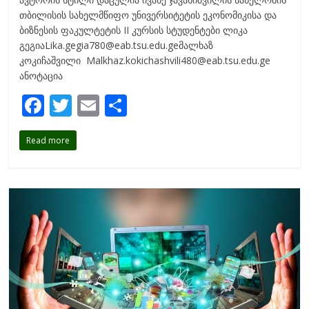
თბილისის სახელმწიფო უნივერსიტეტის ეკონომიკისა და
ბიზნესის ფაკულტეტის II კურსის სტუდენტები ლიკა
გეგიაLika.gegia780@eab.tsu.edu.geმალხაზ
კოკიჩაშვილი Malkhaz.kokichashvili480@eab.tsu.edu.ge
ანოტაცია
F
T
E
S
ac
w
m
h
Read more
e
itt
ai
ar
b
er
l
e
o
o
k