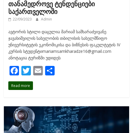
თანამედროვე ტენდენციები
საქართველოში
22/09/2023
Admin
ავტორის სტილი დაცულია მარიამ სამხარაძეივანე
ჯავახიშვილის სახელობის თბილისის სახელმწიფო
უნივერსიტეტის ეკონომიკისა და ბიზნესის ფაკულტეტის IV
კურსის სტუდენტიmariamsamkharadze16@gmail.com
ანოტაცია ტურიზმი უდიდეს
F
T
E
S
ac
w
m
h
Read more
e
itt
ai
ar
b
er
l
e
o
o
k