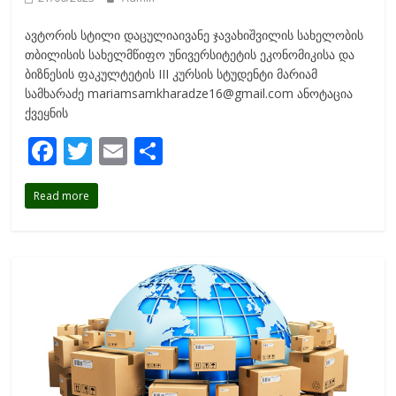
ავტორის სტილი დაცულიაივანე ჯავახიშვილის სახელობის
თბილისის სახელმწიფო უნივერსიტეტის ეკონომიკისა და
ბიზნესის ფაკულტეტის III კურსის სტუდენტი მარიამ
სამხარაძე mariamsamkharadze16@gmail.com ანოტაცია
ქვეყნის
F
T
E
S
ac
w
m
h
Read more
e
itt
ai
ar
b
er
l
e
o
o
k