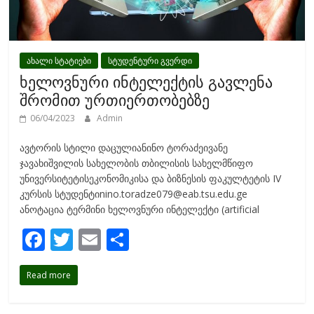
ახალი სტატიები
სტუდენტური გვერდი
ხელოვნური ინტელექტის გავლენა
შრომით ურთიერთობებზე
06/04/2023
Admin
ავტორის სტილი დაცულიანინო ტორაძეივანე
ჯავახიშვილის სახელობის თბილისის სახელმწიფო
უნივერსიტეტისეკონომიკისა და ბიზნესის ფაკულტეტის IV
კურსის სტუდენტიnino.toradze079@eab.tsu.edu.ge
ანოტაცია ტერმინი ხელოვნური ინტელექტი (artificial
F
T
E
S
ac
w
m
h
Read more
e
itt
ai
ar
b
er
l
e