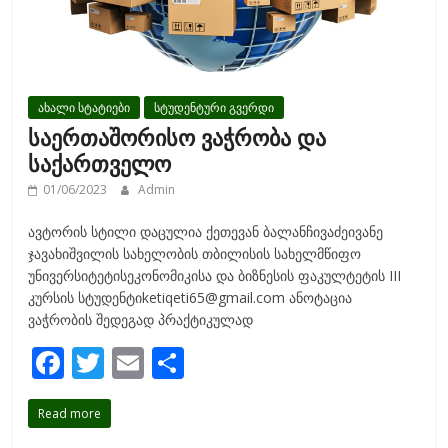
ახალი სტატიები
სტუდენტური გვერდი
საერთაშორისო ვაჭრობა და
საქართველო
01/06/2023
Admin
ავტორის სტილი დაცულია ქეთევან ბალანჩივაძეივანე
ჯავახიშვილის სახელობის თბილისის სახელმწიფო
უნივერსიტეტისეკონომიკისა და ბიზნესის ფაკულტეტის III
კურსის სტუდენტიketiqeti65@gmail.com ანოტაცია
ვაჭრობის შედეგად პრაქტიკულად
F
T
E
S
ac
w
m
h
Read more
e
itt
ai
ar