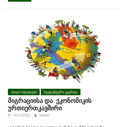
e
itt
ai
ar
b
er
l
e
o
o
k
ახალი სტატიები
სტუდენტური გვერდი
მიგრაციისა და ეკონომიკის
ურთიერთკავშირი
19/12/2023
Admin