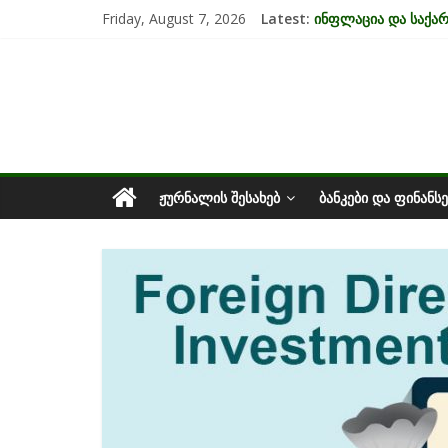
Skip
Friday, August 7, 2026
Latest:
ინფლაცია და საქ
to
კრიზისის ზეგავლენ
content
საქართველოს
მიგრაციისა და ეკო
EU-ის კანდიდატის 
უძრავი ქონების ბა
ეკონომიკა
ᲟᲣᲠᲜᲐᲚᲘᲡ ᲨᲔᲡᲐᲮᲔᲑ
ᲑᲐᲜᲙᲔᲑᲘ ᲓᲐ ᲤᲘᲜᲐᲜᲡᲔ