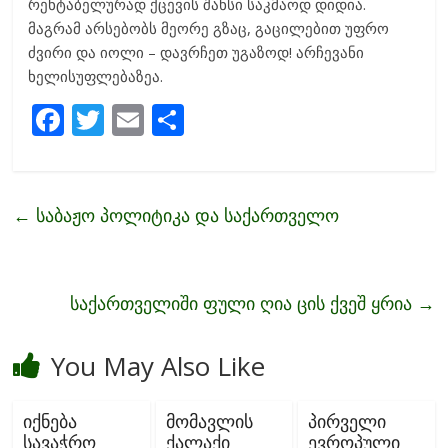
რენტაბელურად ქცევის შანსი საკმაოდ დიდია.
მაგრამ არსებობს მეორე გზაც, გაცილებით უფრო
ძვირი და იოლი – დავრჩეთ უგაზოდ! არჩევანი
ხელისუფლებაზეა.
F
T
E
S
ac
w
m
h
e
itt
ai
ar
b
er
l
e
←
საბაჟო პოლიტიკა და საქართველო
o
o
k
საქართველიში ფული ღია ცის ქვეშ ყრია
→
You May Also Like
იქნება
მომავლის
პირველი
სავაჭრო
ქალაქი
ევროპული