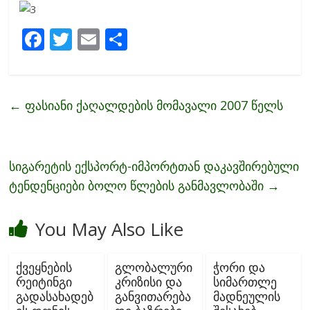
F
T
E
S
ac
w
m
h
e
itt
ai
ar
b
er
l
e
←
ფასიანი ქაღალდების მომავალი 2007 წელს
o
o
k
სიგარეტის ექსპორტ-იმპორტთან დაკავშირებული
ტენდენციები ბოლო წლების განმავლობაში
→
You May Also Like
ქვეყნების
გლობალური
ჭორი და
რეიტინგი
კრიზისი და
სიმართლე
გადასახადებ
განვითარება
მადნეულის