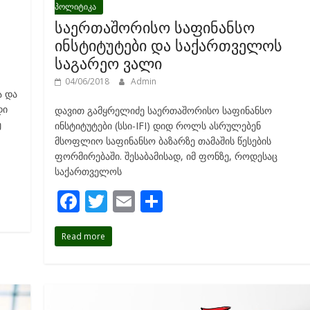
პოლიტიკა
საერთაშორისო საფინანსო
ინსტიტუტები და საქართველოს
საგარეო ვალი
04/06/2018
Admin
ა და
დი
დავით გამყრელიძე საერთაშორისო საფინანსო
ე
ინსტიტუტები (სსი-IFI) დიდ როლს ასრულებენ
მსოფლიო საფინანსო ბაზარზე თამაშის წესების
ფორმირებაში. შესაბამისად, იმ ფონზე, როდესაც
საქართველოს
F
T
E
S
ac
w
m
h
Read more
e
itt
ai
ar
b
er
l
e
o