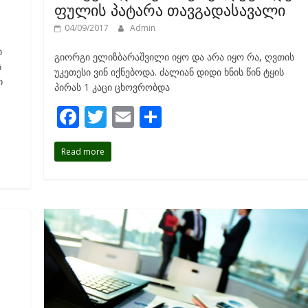
ფულის პატარა თავგადასავალი
04/09/2017
Admin
ი
გიორგი ელიზბარაშვილი იყო და არა იყო რა, ღვთის
ს
უკეთესი ვინ იქნებოდა. ძალიან დიდი ხნის წინ ტყის
ი
პირას 1 კაცი ცხოვრობდა
F
T
E
S
ac
w
m
h
Read more
e
itt
ai
ar
b
er
l
e
o
o
k