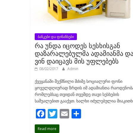
ბანკები და ფინანსები
რა უნდა იცოდეს სესხისგან
დაზარალებულმა ადამიანმა დ
ვინ დაიცავს მის უფლებებს
08/02/2017
Admin
ქვეყანაში შექმნილი მძიმე სოციალური ფონი
ყოველდღიურად ზრდის იმ ადამიანთა რაოდენობა
რომლებსაც თვიდან თვემდე თავი სესხების
საშუალებით გააქვთ. ხალხი იძულებულია მიაკით
F
T
E
S
ac
w
m
h
Read more
e
itt
ai
ar