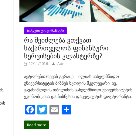
ბანკები და ფინანსები
რა შეიძლება ვთქვათ
საქართველოს ფინანსური
ა
სერვისების კლასტერზე?
22/11/2016
Admin
ავტორები: რევაზ გერაძე – ილიას სახელმწიფო
უნივერსიტეტის ბიზნეს სკოლის მკვლევარი; ივ.
ს,
ჯავახიშვილის თბილისის სახელმწიფო უნივერსიტეტის
ეკონომიკისა და ბიზნესის ფაკულტეტის დოქტორანტი.
ხოს
F
T
E
S
ac
w
m
h
Read more
e
itt
ai
ar