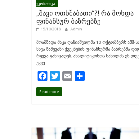
ეკონომიკა
„შავი ოთხშაბათი“?! რა მოხდა
ფინანსურ ბაზრებზე
15/10/2018
Admin
მოამზადა მაკა ღანიაშვილმა 10 ოქტომბერს აშშ-ს
სხვა წამყვანი ქვეყნების ფინანსურმა ბაზრებმა დი
რყევა განიცადეს. ანალიტიკოსთა ნაწილმა ეს დღ
უკვე
F
T
E
S
ac
w
m
h
Read more
e
itt
ai
ar
b
er
l
e
o
o
k