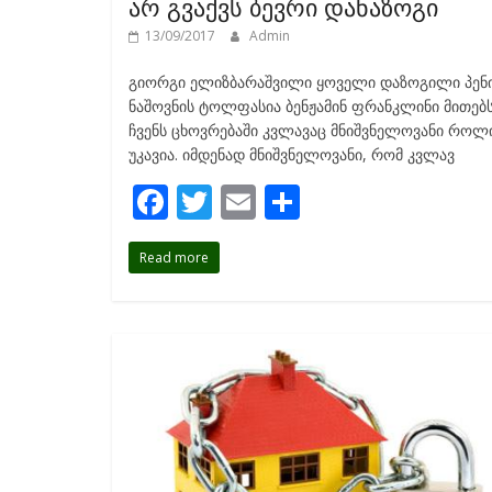
არ გვაქვს ბევრი დანაზოგი
13/09/2017
Admin
გიორგი ელიზბარაშვილი ყოველი დაზოგილი პენ
ნაშოვნის ტოლფასია ბენჟამინ ფრანკლინი მითებ
ჩვენს ცხოვრებაში კვლავაც მნიშვნელოვანი როლ
უკავია. იმდენად მნიშვნელოვანი, რომ კვლავ
F
T
E
S
ac
w
m
h
Read more
e
itt
ai
ar
b
er
l
e
o
o
k