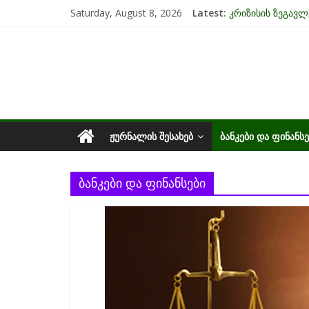
Skip
Saturday, August 8, 2026
Latest:
კრიზისის ზეგავლ
to
მიგრაციისა და 
content
საქართველოს
EU-ის კანდიდატი
უძრავი ქონების 
ინფლაცია და ს
ეკონომიკა
ᲟᲣᲠᲜᲐᲚᲘᲡ ᲨᲔᲡᲐᲮᲔᲑ
ᲑᲐᲜᲙᲔᲑᲘ ᲓᲐ ᲤᲘᲜᲐᲜᲡᲔ
ბანკები და ფინანსები