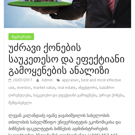
მეცნიერება
უძრავი ქონების
საუკეთესო და ეფექტიანი
გამოყენების ანალიზი
,
20/07/2017
Admin
appraiser
best and most effective
,
,
,
,
,
use
investor
market value
real estate
ინვესტორი
საბაზრო
,
,
,
ღირებულება
საუკეთესო და ეფექტიანი გამოყენება
უძრავი ქონება
შემფასებელი
ლევან კალანდაძე ივანე ჯავახიშვილის სახელობის
თბილისის სახელმწიფო უნივერსიტეტის ეკონომიკისა და
ბიზნესის ფაკულტეტის ბიზნესის ადმინისტრირების