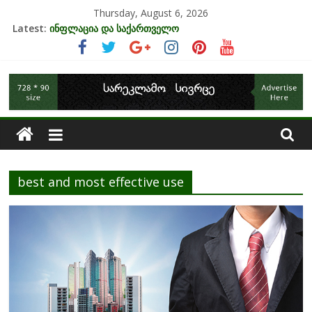
Skip
Thursday, August 6, 2026
to
Latest:
ინფლაცია და საქართველო
content
კრიზისის ზეგავლენა ტურიზმის ინდუსტრიაზე
მიგრაციისა და ეკონომიკის ურთიერთკავშირი
საქართველოს
EU-ის კანდიდატის სტატუსის ეკონომიკური სარგებელი
უძრავი ქონების ბაზარი საქართველოში
ეკონომიკა
best and most effective use