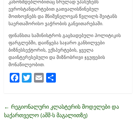
კანონმდებლობითაც სრულად უპასუხებს
ევროსტანდარტებით გათვალისწინებულ
მოთხოვნებს და მნიშვნელოვან წვლილს შეიტანს
საერთაშორისო ვაჭრობის განვითარებაში.
ფინანსთა სამინისტროს გაცხადებული პოლიტიკის
ფარგლებში, დაიწყება საჯარო განხილვები
ბიზნესსექტორის, ექსპერტების, ყველა
დაინტერესებული და მიზნობრივი ჯგუფების
მონაწილეობით.
F
T
E
S
ac
w
m
h
e
itt
ai
ar
b
er
l
e
←
რეგიონალური კლასტერის მოდელები და
o
საქართველო (აშშ-ს მაგალითზე)
o
k