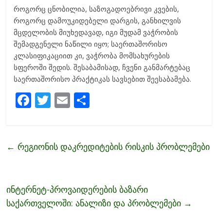
როგორც ცნობილია, საზოგადოებრივი კვების,
როგორც დამოუკიდებელი დარგის, განხილვის
მცდელობის მიუხედავად, იგი მუდამ ვაჭრობის
შემადგენელი ნაწილი იყო; საერთაშორისო
კლასიფიკაციით კი, ვაჭრობა მომსახურების
სფეროში შედის. შესაბამისად, ჩვენი განმარტებაც
საერთაშორისო პრაქტიკას სავსებით შეესაბამება.
F
T
E
S
ac
w
m
h
e
itt
ai
ar
b
er
l
e
←
რეგიონის დაკრედიტების რისკის პრობლემები
o
o
k
ინტერნეტ-პროვაიდერების ბაზარი
საქართველოში: ანალიზი და პრობლემები
→