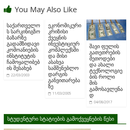
You May Also Like
საქართველო
ეკონომიკური
ს სარკინიგზო
კრიზისი
ბაზარზე
ქვეყნის
გადამზიდავი
ინვესტიციურ
შავი ფულის
კომოანიების
კომპლექსში
გათეთრების
ინსტიტუტის
და მისი
მეთოდები
ჩამოყალიბებ
ასახვა
და ახალი
ის შესახებ
სამშენებლო
ტექნოლოგიე
დარგის
22/03/2003
ბის როლი
განვითარება
მის
ზე
გამოსავლენა
11/03/2005
დ
04/08/2017
სტუდენტური სტატიების გამოქვეყნების წესი