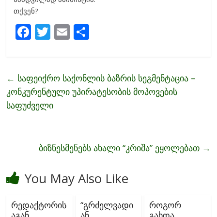
თქვენ?
F
T
E
S
ac
w
m
h
e
itt
ai
ar
b
er
l
e
←
საფეიქრო საქონლის ბაზრის სეგმენტაცია –
o
კონკურენტული უპირატესობის მოპოვების
o
საფუძველი
k
ბიზნესმენებს ახალი “კრიშა” ეყოლებათ
→
You May Also Like
რედაქტორის
“გრძელვადი
როგორ
აგან
ან
გახდა