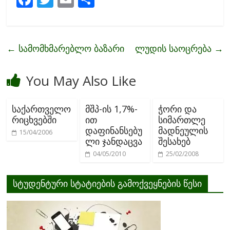
ac
w
m
h
e
itt
ai
ar
b
er
l
e
←
სამომხმარებლო ბაზარი
ლუდის საოცრება
→
o
o
You May Also Like
k
საქართველო
მშპ-ის 1,7%-
ჭორი და
რიცხვებში
ით
სიმართლე
დაფინანსებუ
მადნეულის
15/04/2006
ლი ჯანდაცვა
შესახებ
04/05/2010
25/02/2008
სტუდენტური სტატიების გამოქვეყნების წესი