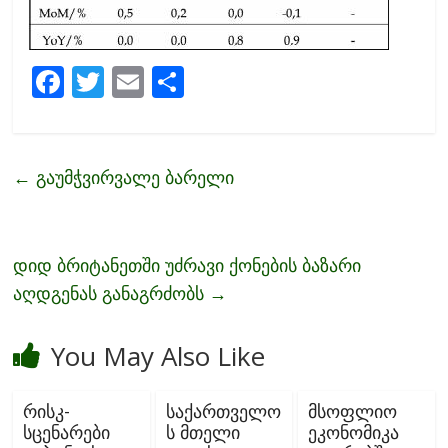
F
T
E
S
ac
w
m
h
e
itt
ai
ar
b
er
l
e
←
გაუმჭვირვალე ბარელი
o
o
k
დიდ ბრიტანეთში უძრავი ქონების ბაზარი
აღდგენას განაგრძობს
→
You May Also Like
რისკ-
საქართველო
მსოფლიო
სცენარები
ს მთელი
ეკონომიკა