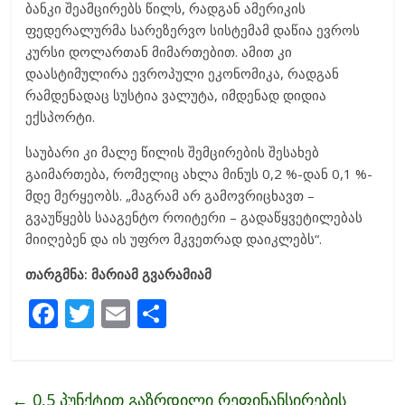
ბანკი შეამცირებს წილს, რადგან ამერიკის
ფედერალურმა სარეზერვო სისტემამ დაწია ევროს
კურსი დოლართან მიმართებით. ამით კი
დაასტიმულირა ევროპული ეკონომიკა, რადგან
რამდენადაც სუსტია ვალუტა, იმდენად დიდია
ექსპორტი.
საუბარი კი მალე წილის შემცირების შესახებ
გაიმართება, რომელიც ახლა მინუს 0,2 %-დან 0,1 %-
მდე მერყეობს. „მაგრამ არ გამოვრიცხავთ –
გვაუწყებს სააგენტო როიტერი – გადაწყვეტილებას
მიიღებენ და ის უფრო მკვეთრად დაიკლებს“.
თარგმნა: მარიამ გვარამიამ
F
T
E
S
ac
w
m
h
e
itt
ai
ar
b
er
l
e
←
0,5 პუნქტით გაზრდილი რეფინანსირების