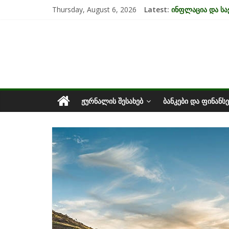
Skip
Thursday, August 6, 2026
Latest:
ინფლაცია და ს
to
კრიზისის ზეგავლ
content
საქართველოს
მიგრაციისა და 
EU-ის კანდიდატ
უძრავი ქონების
ეკონომიკა
ᲟᲣᲠᲜᲐᲚᲘᲡ ᲨᲔᲡᲐᲮᲔᲑ
ᲑᲐᲜᲙᲔᲑᲘ ᲓᲐ ᲤᲘᲜᲐᲜᲡᲔ