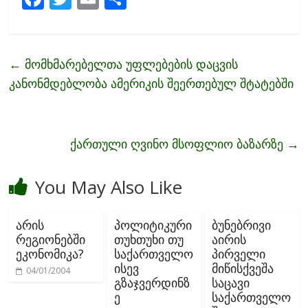
ac
w
m
h
e
itt
ai
ar
b
er
l
e
←
მომხმარებელთა უფლებების დაცვის
o
კანონმდებლობა ამერიკის შეერთებულ შტატებში
o
k
ქართული ღვინო მსოფლიო ბაზარზე
→
You May Also Like
არის
პოლიტიკური
ბუნებრივი
რეგიონებში
თუხთუხი თუ
აირის
ეკონომიკა?
საქართველო
პირველი
ისევ
მიწისქვეშა
04/01/2004
გზაჯვერდინზ
საცავი
ე
საქართველო