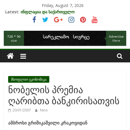
Skip
Friday, August 7, 2026
to
უძრავი ქონების ბაზარი საქართველოში
Latest:
content
ინფლაცია და საქართველო
კრიზისის ზეგავლენა ტურიზმის ინდუსტრიაზე
საქართველოს
მიგრაციისა და ეკონომიკის ურთიერთკავშირი
EU-ის კანდიდატის სტატუსის ეკონომიკური სარგებელი
ეკონომიკა
მსოფლიო ეკონომიკა
ნობელის პრემია
ღარიბთა ბანკირისათვის
20/01/2007
Nino
ამბროსი გრიშიკაშვილი კრაკოვიდან