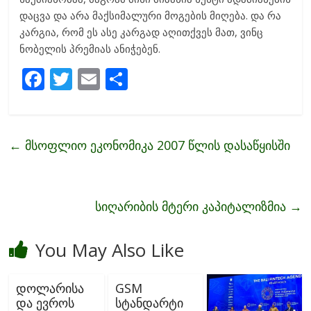
დაცვა და არა მაქსიმალური მოგების მიღება. და რა
კარგია, რომ ეს ასე კარგად აღითქვეს მათ, ვინც
ნობელის პრემიას ანიჭებენ.
F
T
E
S
ac
w
m
h
e
itt
ai
ar
b
er
l
e
←
მსოფლიო ეკონომიკა 2007 წლის დასაწყისში
o
o
k
სიღარიბის მტერი კაპიტალიზმია
→
You May Also Like
დოლარისა
GSM
და ევროს
სტანდარტი