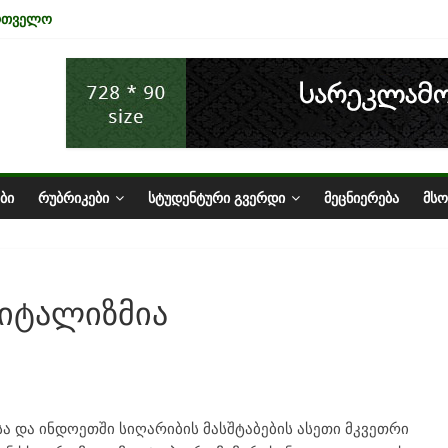
ართველო
ა ტურიზმის ინდუსტრიაზე
ნომიკის ურთიერთკავშირი
სტატუსის ეკონომიკური სარგებელი
ზარი საქართველოში
ᲑᲘ
ᲠᲣᲑᲠᲘᲙᲔᲑᲘ
ᲡᲢᲣᲓᲔᲜᲢᲣᲠᲘ ᲒᲕᲔᲠᲓᲘ
ᲛᲔᲪᲜᲘᲔᲠᲔᲑᲐ
ᲛᲡ
პიტალიზმია
ა და ინდოეთში სიღარიბის მასშტაბების ასეთი მკვეთრი