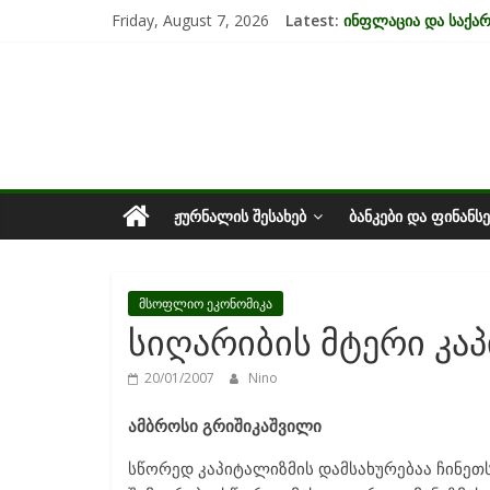
Skip
Friday, August 7, 2026
Latest:
ინფლაცია და საქ
to
კრიზისის ზეგავლენ
content
საქართველოს
მიგრაციისა და ეკო
EU-ის კანდიდატის 
უძრავი ქონების ბა
ეკონომიკა
ᲟᲣᲠᲜᲐᲚᲘᲡ ᲨᲔᲡᲐᲮᲔᲑ
ᲑᲐᲜᲙᲔᲑᲘ ᲓᲐ ᲤᲘᲜᲐᲜᲡᲔ
მსოფლიო ეკონომიკა
სიღარიბის მტერი კა
20/01/2007
Nino
ამბროსი გრიშიკაშვილი
სწორედ კაპიტალიზმის დამსახურებაა ჩინეთს