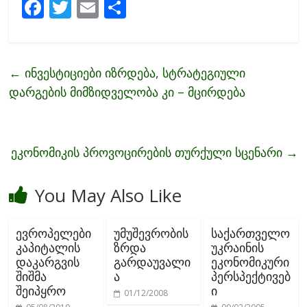
F
T
E
S
ac
w
m
h
e
itt
ai
ar
b
er
l
e
←
ინვესტიციები იზრდება, სტრატეგიული
o
დარგების მიმზიდველობა კი – მცირდება
o
k
ეკონომიკის პროვოცირების თურქული სცენარი
→
You May Also Like
ევროპელები
უმუშევრობის
საქართველო
კაპიტალის
ზრდა
უკრაინის
დაკარგვის
გარდაუვალი
ეკონომიკური
შიშმა
ა
პერსპექტივებ
შეიპყრო
ი
01/12/2008