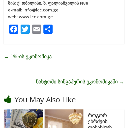
მის: ქ. თბილისი, ზ. ფალიაშვილის N88
e-mail: info@lcc.com.ge
web: www.lcc.com.ge
F
T
E
S
ac
w
m
h
e
itt
ai
ar
b
er
l
e
←
1%-ის ეკონომიკა
o
o
k
ნახტომი სინგაპურის ეკონომიკაში
→
You May Also Like
როგორ
ებრძვის
ფინანსურ