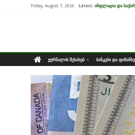
Skip
Friday, August 7, 2026
Latest:
ინფლაცია და საქ
to
კრიზისის ზეგავლენ
content
საქართველოს
მიგრაციისა და ეკო
EU-ის კანდიდატის 
უძრავი ქონების ბა
ეკონომიკა
ᲟᲣᲠᲜᲐᲚᲘᲡ ᲨᲔᲡᲐᲮᲔᲑ
ᲑᲐᲜᲙᲔᲑᲘ ᲓᲐ ᲤᲘᲜᲐᲜᲡᲔ