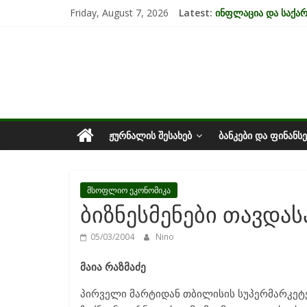
Skip
Friday, August 7, 2026
Latest:
ინფლაცია და საქ
to
კრიზისის ზეგავლენ
content
საქართველოს
მიგრაციისა და ეკო
EU-ის კანდიდატის 
უძრავი ქონების ბა
ეკონომიკა
ᲟᲣᲠᲜᲐᲚᲘᲡ ᲨᲔᲡᲐᲮᲔᲑ
ᲑᲐᲜᲙᲔᲑᲘ ᲓᲐ ᲤᲘᲜᲐᲜᲡᲔ
მსოფლიო ეკონომიკა
ბიზნესმენები თავდა
05/03/2004
Nino
მაია რაზმაძე
პირველი მარტიდან თბილისის სუპერმარკეტე