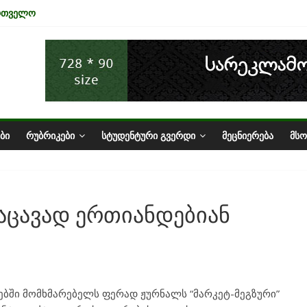
ართველო
ა ტურიზმის ინდუსტრიაზე
ნომიკის ურთიერთკავშირი
სტატუსის ეკონომიკური სარგებელი
ზარი საქართველოში
ᲑᲘ
ᲠᲣᲑᲠᲘᲙᲔᲑᲘ
ᲡᲢᲣᲓᲔᲜᲢᲣᲠᲘ ᲒᲕᲔᲠᲓᲘ
ᲛᲔᲪᲜᲘᲔᲠᲔᲑᲐ
ᲛᲡ
საცავად ერთიანდებიან
ბში მომხმარებელს ფერად ჟურნალს “მარკეტ-მეგზური”