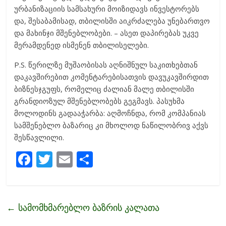
ურბანიზაციის სამსახური მოიზიდავს ინვესტორებს
და, შესაბამისად, თბილისში აიკრძალება უნებართვო
და მახინჯი მშენებლობები. – ასეთ დაპირებას უკვე
მერამდენედ ისმენენ თბილისელები.
P.S. წერილზე მუშაობისას აღნიშნულ საკითხებთან
დაკავშირებით კომენტარებისათვის დავუკავშირდით
ბიზნესჯგუფს, რომელიც ძალიან მალე თბილისში
გრანდიოზულ მშენებლობებს გეგმავს. პასუხმა
მოლოდინს გადააჭარბა: აღმოჩნდა, რომ კომპანიას
სამშენებლო ბაზარიც კი მხოლოდ ნაწილობრივ აქვს
შესწავლილი.
F
T
E
S
ac
w
m
h
e
itt
ai
ar
b
er
l
e
←
სამომხმარებლო ბაზრის კალათა
o