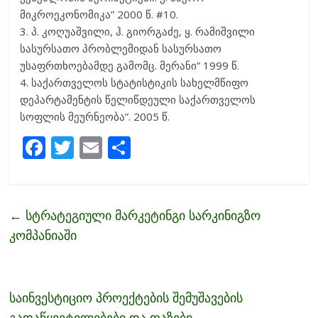
მიკროეკონომიკა” 2000 წ. #10.
3. პ. კოღუაშვილი, ჰ. გიორგაძე, ყ. რამიშვილი
სასურსათო პრობლემიდან სასურსათო
უსაფრთხოებამდე გამომც. მერანი” 1999 წ.
4. საქართველოს სტატისტიკის სახელმწიფო
დეპარტამენტის წელიწდეული საქართველოს
სოფლის მეურნეობა”. 2005 წ.
F
T
E
S
ac
w
m
h
e
itt
ai
ar
b
er
l
e
←
სტრატეგიული მარკეტინგი სარკინიგზო
o
კომპანიაში
o
k
საინვესტიციო პროექტების შემუშავების
გადაწყვეტილებები და ფაზები
→