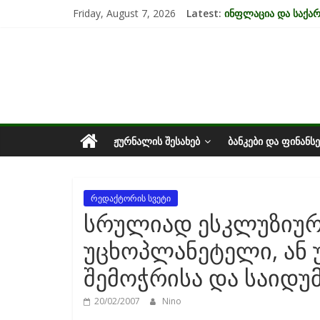
Skip
Friday, August 7, 2026
Latest:
ინფლაცია და საქ
to
კრიზისის ზეგავლენ
content
საქართველოს
მიგრაციისა და ეკო
EU-ის კანდიდატის 
უძრავი ქონების ბა
ეკონომიკა
ᲟᲣᲠᲜᲐᲚᲘᲡ ᲨᲔᲡᲐᲮᲔᲑ
ᲑᲐᲜᲙᲔᲑᲘ ᲓᲐ ᲤᲘᲜᲐᲜᲡᲔ
რედაქტორის სვეტი
სრულიად ესკლუზიურ
უცხოპლანეტელი, ან 
შემოჭრისა და საიდუ
20/02/2007
Nino