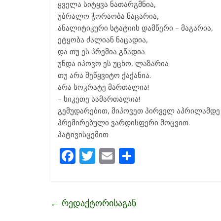
ყველა სიტყვა ნათარგმნია,
უბრალო ჭორაობა ნაცარია,
ანალიტიკური სტატიის დამწერი – მაგარია,
ეტყობა ძალიან ნაცადია,
და თუ ეს პრემია გწადია
უნდა იპოვო ეს უცხო, ლაზარია
თუ არა შეწყვიტო ქაქანია.
არა სოკრატე მართალია!
– სიკეთე სამართალია!
გემუდარებით, მიპოვეთ პირველ აპრილამდე 
პრემირებული ვარდისფერი მოცვით.
პატივისცემით
F
T
E
S
ac
w
m
h
e
itt
ai
ar
b
er
l
e
←
რედაქტორისაგან
o