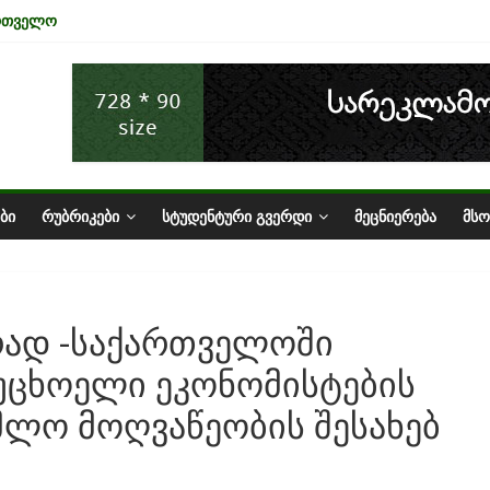
ართველო
ა ტურიზმის ინდუსტრიაზე
ნომიკის ურთიერთკავშირი
სტატუსის ეკონომიკური სარგებელი
ზარი საქართველოში
ᲑᲘ
ᲠᲣᲑᲠᲘᲙᲔᲑᲘ
ᲡᲢᲣᲓᲔᲜᲢᲣᲠᲘ ᲒᲕᲔᲠᲓᲘ
ᲛᲔᲪᲜᲘᲔᲠᲔᲑᲐ
ᲛᲡ
ად -საქართველოში
უცხოელი ეკონომისტების
მლო მოღვაწეობის შესახებ