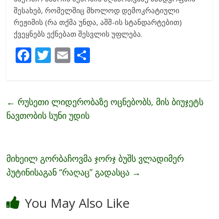
შესახებ, რომელშიც მხოლოდ დემოკრატიული
რეჟიმის (რა თქმა უნდა, აშშ-ის სტანდარტებით)
ქვეყნებს ექნებათ შესვლის უფლება.
F
T
E
S
ac
w
m
h
e
itt
ai
ar
b
er
l
e
←
რუსეთი ლიდერობაზე ოცნებობს, მის ბიუჯეტს
o
ნავთობის სუნი უდის
o
k
მიხეილ გორბაჩოვმა ჯორჯ ბუშს ვლადიმერ
პუტინისაგან “რაღაც” გადასცა
→
You May Also Like