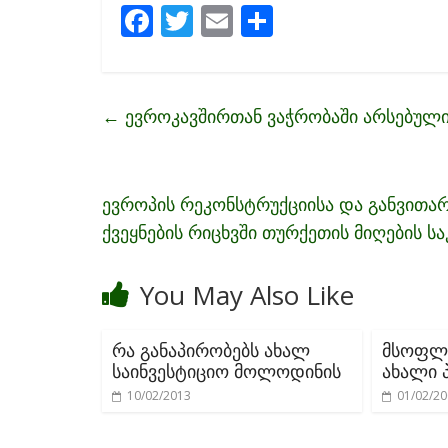
F
T
E
S
ac
w
m
h
e
itt
ai
ar
b
er
l
e
←
ევროკავშირთან ვაჭრობაში არსებულ
o
o
k
ევროპის რეკონსტრუქციისა და განვითარ
ქვეყნების რიცხვში თურქეთის მიღების ს
You May Also Like
რა განაპირობებს ახალ
მსოფლი
საინვესტიციო მოლოდინის
ახალი 
10/02/2013
01/02/2