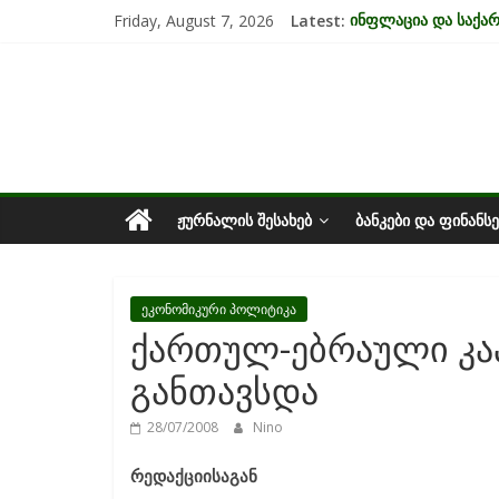
Skip
Friday, August 7, 2026
Latest:
ინფლაცია და საქ
to
კრიზისის ზეგავლენ
content
საქართველოს
მიგრაციისა და ეკო
EU-ის კანდიდატის 
უძრავი ქონების ბა
ეკონომიკა
ᲟᲣᲠᲜᲐᲚᲘᲡ ᲨᲔᲡᲐᲮᲔᲑ
ᲑᲐᲜᲙᲔᲑᲘ ᲓᲐ ᲤᲘᲜᲐᲜᲡᲔ
ეკონომიკური პოლიტიკა
ქართულ-ებრაული კა
განთავსდა
28/07/2008
Nino
რედაქციისაგან