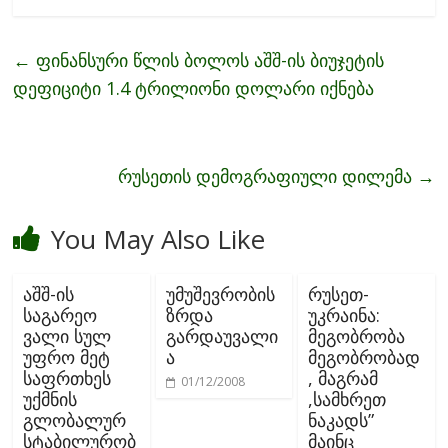
e
itt
ai
ar
b
er
l
e
←
ფინანსური წლის ბოლოს აშშ-ის ბიუჯეტის
o
დეფიციტი 1.4 ტრილიონი დოლარი იქნება
o
k
რუსეთის დემოგრაფიული დილემა
→
You May Also Like
აშშ-ის
უმუშევრობის
რუსეთ-
საგარეო
ზრდა
უკრაინა:
ვალი სულ
გარდაუვალი
მეგობრობა
უფრო მეტ
ა
მეგობრობად
საფრთხეს
, მაგრამ
01/12/2008
უქმნის
,სამხრეთ
გლობალურ
ნაკადს”
სტაბილურობ
მაინც