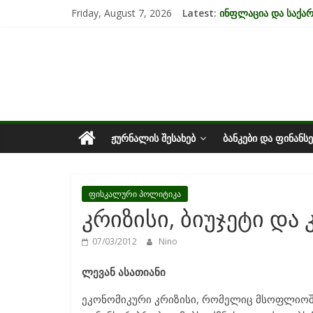
Skip
Friday, August 7, 2026
Latest:
ინფლაცია და საქ
to
კრიზისის ზეგავლენ
content
საქართველოს
მიგრაციისა და ეკო
EU-ის კანდიდატის 
უძრავი ქონების ბა
ეკონომიკა
ᲟᲣᲠᲜᲐᲚᲘᲡ ᲨᲔᲡᲐᲮᲔᲑ
ᲑᲐᲜᲙᲔᲑᲘ ᲓᲐ ᲤᲘᲜᲐᲜᲡᲔ
ფისკალური პოლიტიკა
კრიზისი, ბიუჯეტი დ
07/03/2012
Nino
ლევან ასათიანი
ეკონომიკური კრიზისი, რომელიც მსოფლიოშ