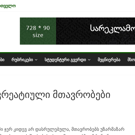
ართველო
ა ტურიზმის ინდუსტრიაზე
ნომიკის ურთიერთკავშირი
სტატუსის ეკონომიკური სარგებელი
ზარი საქართველოში
ᲑᲘ
ᲠᲣᲑᲠᲘᲙᲔᲑᲘ
ᲡᲢᲣᲓᲔᲜᲢᲣᲠᲘ ᲒᲕᲔᲠᲓᲘ
ᲛᲔᲪᲜᲘᲔᲠᲔᲑᲐ
ᲛᲡ
ა კრეატიული მთავრობები
ი ჯერ კიდევ არ დასრულებულა, მთავრობებს უზარმაზარ