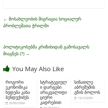
ac
w
m
h
e
itt
ai
ar
b
er
l
e
←
მოსახლეობის მიგრაცია სოციალურ
o
პრობლემათა ჭრილში
o
k
პოლიტიკოსებმა კრიზისიდან გამოსავალს
მიაგნეს (?)
→
You May Also Like
როგორი
სტრატეგიულ
სინათლე
ეკონომიკა
ი დარგები
აბრეშუმის
ხვდება კახა
არაკვალიფი
გზის ბოლოს
ბენდუქიძეს
ციური
15/12/2001
კადრებით
05/05/2004