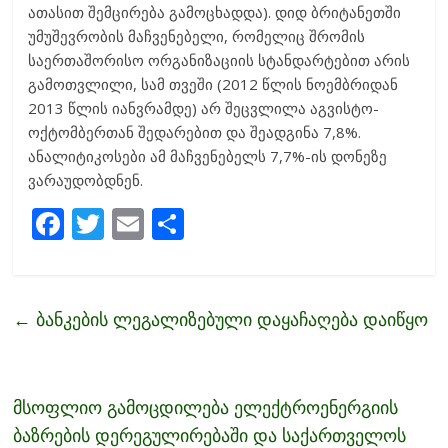
ათასით შემცირება გამოცხადდა). დიდ ბრიტანეთში
უმუშევრობის მაჩვენებელი, რომელიც შრომის
საერთაშორისო ორგანიზაციის სტანდარტებით არის
გამოთვლილი, სამ თვეში (2012 წლის ნოემბრიდან
2013 წლის იანვრამდე) არ შეცვლილა აგვისტო-
ოქტომბერთან შედარებით და შეადგინა 7,8%.
ანალიტიკოსები ამ მაჩვენებელს 7,7%-ის დონეზე
ვარაუდობდნენ.
F
T
E
S
ac
w
m
h
e
itt
ai
ar
b
er
l
e
←
ბანკების ლეგალიზებული დაყაჩაღება დაიწყო
o
o
k
მსოფლიო გამოცდილება ელექტროენერგიის
ბაზრების დერეგულირებაში და საქართველოს