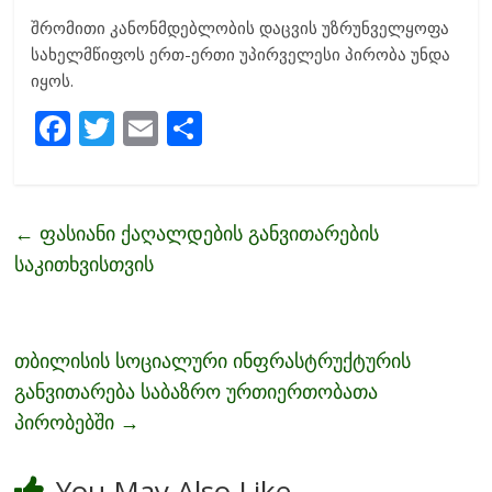
შრომითი კანონმდებლობის დაცვის უზრუნველყოფა
სახელმწიფოს ერთ-ერთი უპირველესი პირობა უნდა
იყოს.
F
T
E
S
ac
w
m
h
e
itt
ai
ar
b
er
l
e
←
ფასიანი ქაღალდების განვითარების
o
საკითხვისთვის
o
k
თბილისის სოციალური ინფრასტრუქტურის
განვითარება საბაზრო ურთიერთობათა
პირობებში
→
You May Also Like