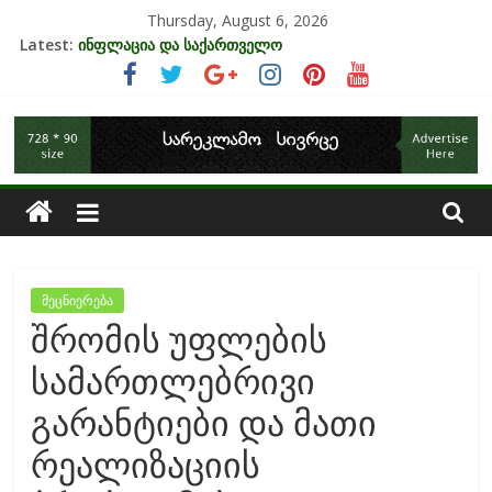
Skip
Thursday, August 6, 2026
უძრავი ქონების ბაზარი საქართველოში
to
Latest:
ინფლაცია და საქართველო
content
კრიზისის ზეგავლენა ტურიზმის ინდუსტრიაზე
მიგრაციისა და ეკონომიკის ურთიერთკავშირი
საქართველოს
EU-ის კანდიდატის სტატუსის ეკონომიკური სარგებელი
ეკონომიკა
მეცნიერება
შრომის უფლების
სამართლებრივი
გარანტიები და მათი
რეალიზაციის