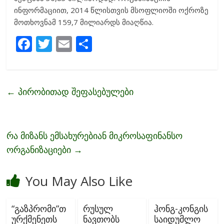
ინფორმაციით, 2014 წლისთვის მსოფლიოში ოქროზე
მოთხოვნამ 159,7 მილიარდს მიაღწია.
F
T
E
S
ac
w
m
h
e
itt
ai
ar
b
er
l
e
←
პირობითად შეფასებულები
o
o
k
რა მიზანს ემსახურებიან მიკროსაფინანსო
ორგანიზაციები
→
You May Also Like
“გაზპრომი”თ
რუსულ
ჰონგ-კონგის
ურქმენეთს
ნავთობს
საიდუმლო