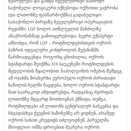
შესრულება და გახდა ჩვეულებრივი საბირჟო
საქონელი. ლოგიკური იქნებოდა ოქროთი ვაჭრობა
(და ლითონზე ფასწარმოქმნა) გადასულიყო
სასაქონლო ბირჟაზე ჩვეულებრივი ოპერაციების
რეჟიმში. LGF ბოლო ათწლეულის მანძილზე
ანაქრონიზმად გამოიყურებოდა. ბევრი ექსპერტი
ამბობდა, რომ LGF – როტშილდებისთვის ოქროს
ბაზრის იდეალური კონტროლის მექანიზმს
წარმოადგენდა. როგორც ცნობილია, ოქროს
სტანდარტი შეიქმნა XIX საუკუნეში როტშილდების
მცდელობის წყალობით. ნაპოლეონის ომების შემდეგ
ამ ოჯახმა მოახერხა ევროპული ოქროს ძირითადი
ნაწილის ხელში ჩაგდება, ხოლო ოქროს სტანდარტი
მათ საარაკოდ ამდიდრებდა, რადგანაც ძვირფას
ლითონზე მდგარდ მოთხოვნას ქმნიდა. თუმცა,
როტშილდები ამ ლითონს ცენტრალურ ბანკებსა და
სხვადასხვა ქვეყნის ხაზინებზე არ ყიდნენ, არამედ
ოქროს სახით კრედიტს იძლეოდნენ. პირველმა
მსოფლიო ომმა დროებით შეაჩერა ოქროს