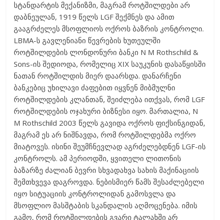
სტანდარტის მექანიზმი, მაგრამ როტშილდები არ
დაბნეულან, 1919 წელს LGF შექმნეს და ამით
გააგრძელეს მსოფლიოს ოქროს ბაზრის კონტროლი.
LBMA-ს გავლენიანი წევრების ხუთეულში
როტშილდების ლონდონური ბანკი N M Rothschild &
Sons-ის შედიოდა, რომელიც XIX საუკუნის დასაწყისში
ნათან როტშილდის მიერ დაარსდა. დანარჩენი
ბანკებიც უხილავი ძაფებით იყვნენ მიბმულნი
როტშილდების კლანთან, შეიძლება ითქვას, რომ LGF
როტშილდების ოჯახური ბიზნესი იყო. მართალია, N
M Rothschild 2003 წელს გავიდა ოქროს ფიქსინგიდან,
მაგრამ ეს არ ნიშნავდა, რომ როტშილდებმა ოქრო
მიატოვეს. ისინი შეუმჩნევლად აგრძელებდნენ LGF-ის
კონტროლს. ამ პერიოდში, ყვითელი ლითონის
ბაზარზე ძალიან ბევრი სხვადახვა სახის მაქინაციის
შემთხვევა დაგროვდა. ნებისმიერ წამს შესაძლებელი
იყო სიტუაციის კონტროლიდან გამოსვლა და
მსოფლიო მასშტაბის სკანდალის აღმოცენება. იმის
გამო, რომ როტშილდების გვარი ტალახში არ