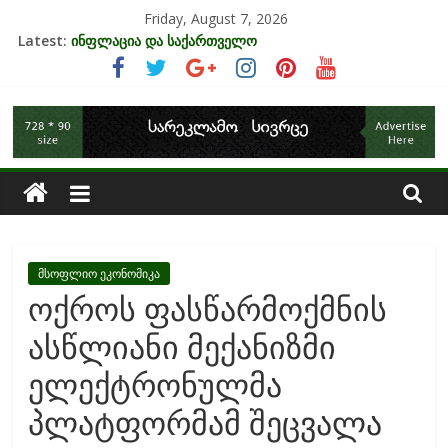
Skip
Friday, August 7, 2026
to
Latest:
ინფლაცია და საქართველო
content
კრიზისის ზეგავლენა ტურიზმის ინდუსტრიაზე
მიგრაციისა და ეკონომიკის ურთიერთკავშირი
საქართველოს
EU-ის კანდიდატის სტატუსის ეკონომიკური სარგებელი
უძრავი ქონების ბაზარი საქართველოში
ეკონომიკა
მსოფლიო ეკონომიკა
ოქროს ფასწარმოქმნის
ასწლიანი მექანიზმი
ელექტრონულმა
პლატფორმამ შეცვალა