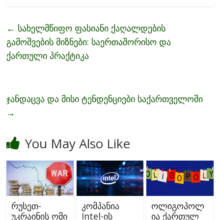
e
itt
ai
ar
b
er
l
e
←
სახელმწიფო ფასიანი ქაღალდების
o
გამოშვების მიზნები: საერთაშორისო და
o
ქართული პრაქტიკა
k
ჯანდაცვა და მისი ტენდენციები საქართველოში
→
You May Also Like
რუსეთ-
კომპანია
ოლიგოპოლ
უკრაინის ომი
Intel-ის
ია ქართულ