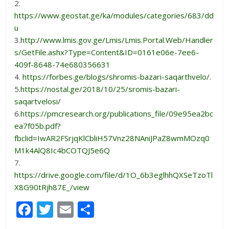
2.
https://www.geostat.ge/ka/modules/categories/683/dd
u
3.
http://www.lmis.gov.ge/Lmis/Lmis.Portal.Web/Handler
s/GetFile.ashx?Type=Content&ID=0161e06e-7ee6-
409f-8648-74e680356631
4.
https://forbes.ge/blogs/shromis-bazari-saqarthvelo/
.
5.
https://nostal.ge/2018/10/25/sromis-bazari-
saqartvelosi/
6.
https://pmcresearch.org/publications_file/09e95ea2bc
ea7f05b.pdf?
fbclid=IwAR2FSrjqKlCbliH57Vnz28NAniJPaZ8wmMOzq0
M1k4AlQ8Ic4bCOTQJ5e6Q
7.
https://drive.google.com/file/d/1O_6b3eglhhQXSeTzoTl
X8G90tRjh87E_/view
F
T
E
S
ac
w
m
h