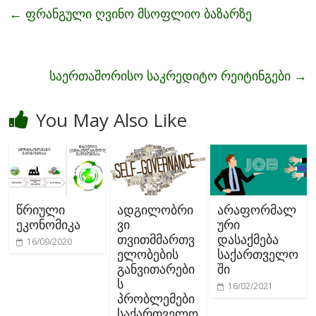
b
er
l
e
←
ფრანგული ღვინო მსოფლიო ბაზარზე
o
o
k
საერთაშორისო საკრედიტო რეიტინგები
→
You May Also Like
წრიული
ადგილობრი
არაფორმალ
ეკონომიკა
ვი
ური
თვითმმართვ
დასაქმება
16/09/2020
ელობების
საქართველო
განვითარები
ში
ს
16/02/2021
პრობლემები
საქართველო