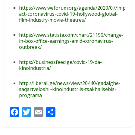
https://www.weforum.org/agenda/2020/07/imp
act-coronavirus-covid-19-hollywood-global-
film-industry-movie-theatres/
https://www.statista.com/chart/21190/change-
in-box-office-earnings-amid-coronavirus-
outbreak/
https://businessfeed.ge/covid-19-da-
kinoindustria/
http://liberali.ge/news/view/20440/gadaighe-
saqartveloshi–kinoindustriis-tsakhalisebis-
programa
F
T
E
S
ac
w
m
h
e
itt
ai
ar