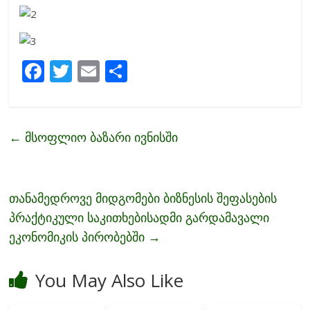
F
T
E
S
ac
w
m
h
e
itt
ai
ar
b
er
l
e
←
მსოფლიო ბაზარი ივნისში
o
o
k
თანამედროვე მიდგომები ბიზნესის შეფასების
პრაქტიკული საკითხებისადმი გარდამავალი
ეკონომიკის პირობებში
→
You May Also Like