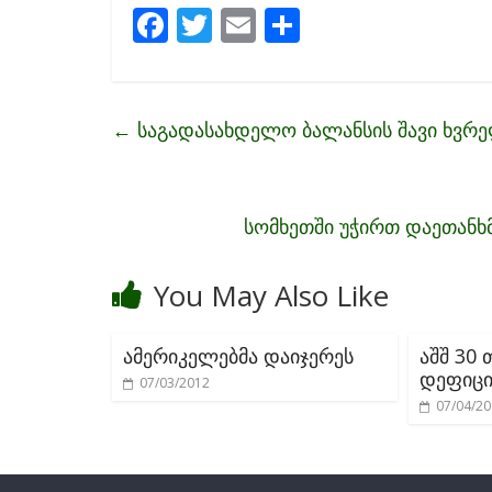
F
T
E
S
ac
w
m
h
e
itt
ai
ar
b
er
l
e
←
საგადასახდელო ბალანსის შავი ხვრ
o
o
k
სომხეთში უჭირთ დაეთანხ
You May Also Like
ამერიკელებმა დაიჯერეს
აშშ 30 
დეფიცი
07/03/2012
07/04/2