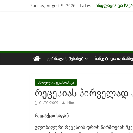
Skip
Sunday, August 9, 2026
Latest:
ინფლაცია და სა
to
კრიზისის ზეგავლე
content
საქართველოს
მიგრაციისა და ეკ
EU-ის კანდიდატის
უძრავი ქონების ბ
ეკონომიკა
ᲟᲣᲠᲜᲐᲚᲘᲡ ᲨᲔᲡᲐᲮᲔᲑ
ᲑᲐᲜᲙᲔᲑᲘ ᲓᲐ ᲤᲘᲜᲐᲜᲡᲔ
მსოფლიო ეკონომიკა
რეცესიას პირველად 
01/05/2009
Nino
რედაქციისაგან
გლობალური რეცესიის დროს წარმოების მკვე