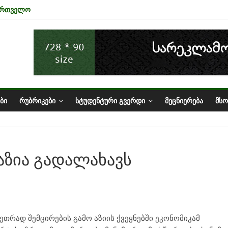
ქართველო
ნა ტურიზმის ინდუსტრიაზე
ონომიკის ურთიერთკავშირი
 სტატუსის ეკონომიკური სარგებელი
აზარი საქართველოში
ᲑᲘ
ᲠᲣᲑᲠᲘᲙᲔᲑᲘ
ᲡᲢᲣᲓᲔᲜᲢᲣᲠᲘ ᲒᲕᲔᲠᲓᲘ
ᲛᲔᲪᲜᲘᲔᲠᲔᲑᲐ
ᲛᲡ
აზია გადალახავს
თრად შემცირების გამო აზიის ქვეყნებში ეკონომიკამ