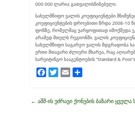
000 000 ლარია გათვალისწინებული.
სახელმწიფო ვალის კოეფიციენტები მნიშვნე
კოეფიციენტების დროებითი ზრდა 2008-10 
ფონზე, რომელმაც უარყოფითად იმოქმედა ე
არამედ მთელს რეგიონში. ვალის კოეფიციენ
სახელმწიფო საგარეო ვალის მდგრადობა სა
ერთი მთავარი ძლიერი მხარეა, რაც აღიარ
სარეიტინგო სააგენტოების ”Standard & Poor’s”-
F
T
E
S
ac
w
m
h
e
itt
ai
ar
b
er
l
e
←
აშშ-ის უძრავი ქონების ბაზარი ყველა 
o
o
k