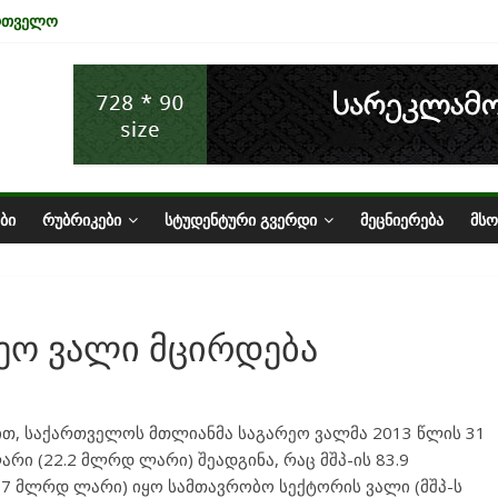
ართველო
ა ტურიზმის ინდუსტრიაზე
ნომიკის ურთიერთკავშირი
სტატუსის ეკონომიკური სარგებელი
ზარი საქართველოში
ᲑᲘ
ᲠᲣᲑᲠᲘᲙᲔᲑᲘ
ᲡᲢᲣᲓᲔᲜᲢᲣᲠᲘ ᲒᲕᲔᲠᲓᲘ
ᲛᲔᲪᲜᲘᲔᲠᲔᲑᲐ
ᲛᲡ
ეო ვალი მცირდება
ით, საქართველოს მთლიანმა საგარეო ვალმა 2013 წლის 31
ი (22.2 მლრდ ლარი) შეადგინა, რაც მშპ-ის 83.9
 (7 მლრდ ლარი) იყო სამთავრობო სექტორის ვალი (მშპ-ს