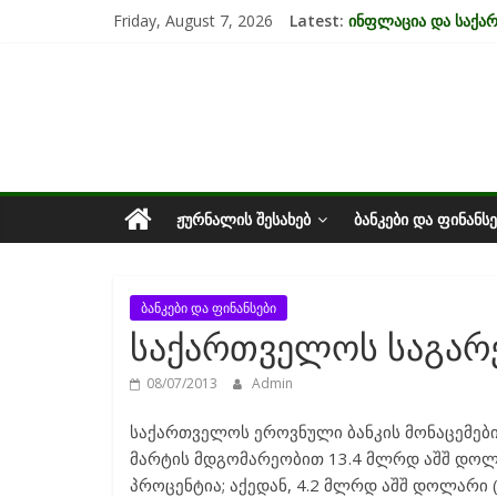
Skip
Friday, August 7, 2026
Latest:
ინფლაცია და საქ
to
კრიზისის ზეგავლენ
content
საქართველოს
მიგრაციისა და ეკო
EU-ის კანდიდატის 
უძრავი ქონების ბა
ეკონომიკა
ᲟᲣᲠᲜᲐᲚᲘᲡ ᲨᲔᲡᲐᲮᲔᲑ
ᲑᲐᲜᲙᲔᲑᲘ ᲓᲐ ᲤᲘᲜᲐᲜᲡᲔ
ბანკები და ფინანსები
საქართველოს საგარ
08/07/2013
Admin
საქართველოს ეროვნული ბანკის მონაცემებ
მარტის მდგომარეობით 13.4 მლრდ აშშ დოლარ
პროცენტია; აქედან, 4.2 მლრდ აშშ დოლარი